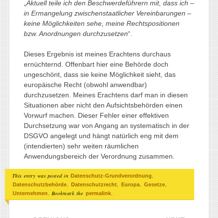
„
Aktuell teile ich den Beschwerdeführern mit, dass ich –
in Ermangelung zwischenstaatlicher Vereinbarungen –
keine Möglichkeiten sehe, meine Rechtspositionen
bzw. Anordnungen durchzusetzen
“.
Dieses Ergebnis ist meines Erachtens durchaus
ernüchternd. Offenbart hier eine Behörde doch
ungeschönt, dass sie keine Möglichkeit sieht, das
europäische Recht (obwohl anwendbar)
durchzusetzen. Meines Erachtens darf man in diesen
Situationen aber nicht den Aufsichtsbehörden einen
Vorwurf machen. Dieser Fehler einer effektiven
Durchsetzung war von Angang an systematisch in der
DSGVO angelegt und hängt natürlich eng mit dem
(intendierten) sehr weiten räumlichen
Anwendungsbereich der Verordnung zusammen.
This entry was posted in
,
Datenschutz-Grundverordnung
,
,
,
,
Datenschutzbehörde
Datenschutzrecht
Europa
Gesetze
. Bookmark the
.
Unternehmen
permalink
Post navigation