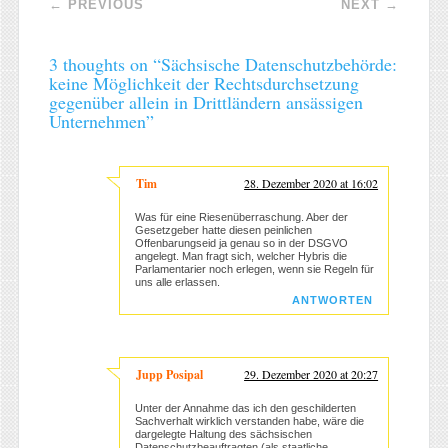
←
PREVIOUS
NEXT
→
3 thoughts on “
Sächsische Datenschutzbehörde:
keine Möglichkeit der Rechtsdurchsetzung
gegenüber allein in Drittländern ansässigen
Unternehmen
”
Tim
28. Dezember 2020 at 16:02
Was für eine Riesenüberraschung. Aber der
Gesetzgeber hatte diesen peinlichen
Offenbarungseid ja genau so in der DSGVO
angelegt. Man fragt sich, welcher Hybris die
Parlamentarier noch erlegen, wenn sie Regeln für
uns alle erlassen.
ANTWORTEN
Jupp Posipal
29. Dezember 2020 at 20:27
Unter der Annahme das ich den geschilderten
Sachverhalt wirklich verstanden habe, wäre die
dargelegte Haltung des sächsischen
Datenschutzbeauftragten (als staatliche