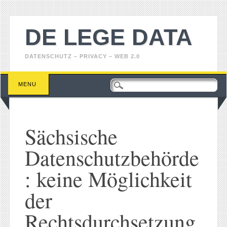
DE LEGE DATA
DATENSCHUTZ – PRIVACY – WEB 2.0
Main menu
Skip
MENU
to
content
Sächsische
Datenschutzbehörde
: keine Möglichkeit
der
Rechtsdurchsetzung