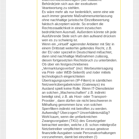
Behörde)ein sich aus der exekutiven
Veantwortung zu stehlen.
Es wäre mehr als nur bedenklich, wenn eine wie
auch immer geartete Maßnahmenunterlassung
ohne nachhaltige juristische Einzelbewertung
faktisch akzeptiert würde. So erodiert die
Rechtsstaatlichkeit in einem inzwischen
bedrohlichem Ausmaß. Außerdem könnte sih jede
Ausführende Stele sich um den aufwand drücken
wen es zu schwierig ist.
Wenn ein „virtuell“ agierender Anbieter mit Sitz in
einem Drittstatt weiterhin geltendes Recht, z.B.
der EU oder speziell in Deutschland mißachtet,
dann sind nachhaltige Maßnahmen zulässig,
diesen fortgesetzten Rechtsbruch zu unterbinden.
Ob über ein festgeschriebenes
„Vermarktungsverbot“ (incl. Werbeuntersagung
via Print- oder WEB-Seiten9) und /oder mittels
technologisch eingerichteten
Übertragungssperren (IP-Filtern) in sämtlichen
Netzwerkübergabeknoten (Gateways) ins
Ausland spielt keine Rolle. Wenn IT-Dienstleister
an solchen „Machenschaften“ z.B. indirekt
beteiligt sind, z.B. als Host- oder Transport-
Provider , dann dürfen sie nicht beschweren in
Mithaftung genommen bzw. von solchen
Sperrfiltern indirekt mit betroffen zu werden.
Aufwendig? Überzogen? Unverhältnismäßig?
Wohl kaum, wenn die umfankreichen
Zwangsvorgaben (TKÜ) des Gesetzgeber
betrachtet werden, welche z.B. schon mittelgroße
Netzbetreiber verpflichtet im voraus gewisse
finanzielle Ausgaben sowie Personalvorhaltungen
vorzunehmen, damit bei einzelnen (!)