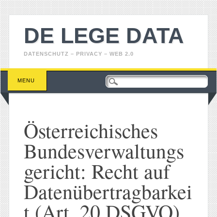
DE LEGE DATA
DATENSCHUTZ – PRIVACY – WEB 2.0
Main menu
Skip
MENU
to
content
Österreichisches
Bundesverwaltungs
gericht: Recht auf
Datenübertragbarkei
t (Art. 20 DSGVO)