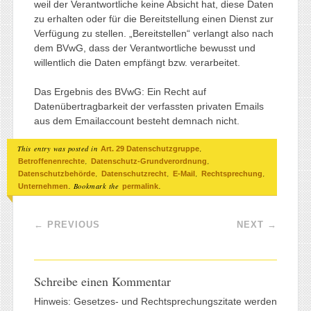
weil der Verantwortliche keine Absicht hat, diese Daten
zu erhalten oder für die Bereitstellung einen Dienst zur
Verfügung zu stellen. „Bereitstellen“ verlangt also nach
dem BVwG, dass der Verantwortliche bewusst und
willentlich die Daten empfängt bzw. verarbeitet.
Das Ergebnis des BVwG: Ein Recht auf
Datenübertragbarkeit der verfassten privaten Emails
aus dem Emailaccount besteht demnach nicht.
This entry was posted in
,
Art. 29 Datenschutzgruppe
,
,
Betroffenenrechte
Datenschutz-Grundverordnung
,
,
,
,
Datenschutzbehörde
Datenschutzrecht
E-Mail
Rechtsprechung
. Bookmark the
.
Unternehmen
permalink
Post navigation
←
PREVIOUS
NEXT
→
Schreibe einen Kommentar
Hinweis: Gesetzes- und Rechtsprechungszitate werden