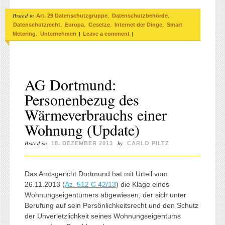
Posted in
,
,
Art. 29 Datenschutzgruppe
Datenschutzbehörde
,
,
,
,
Datenschutzrecht
Europa
Gesetze
Internet der Dinge
Smart
,
|
|
Metering
Unternehmen
Leave a comment
AG Dortmund:
Personenbezug des
Wärmeverbrauchs einer
Wohnung (Update)
Posted on
by
18. DEZEMBER 2013
CARLO PILTZ
Das Amtsgericht Dortmund hat mit Urteil vom
26.11.2013 (
Az. 512 C 42/13
) die Klage eines
Wohnungseigentümers abgewiesen, der sich unter
Berufung auf sein Persönlichkeitsrecht und den Schutz
der Unverletzlichkeit seines Wohnungseigentums