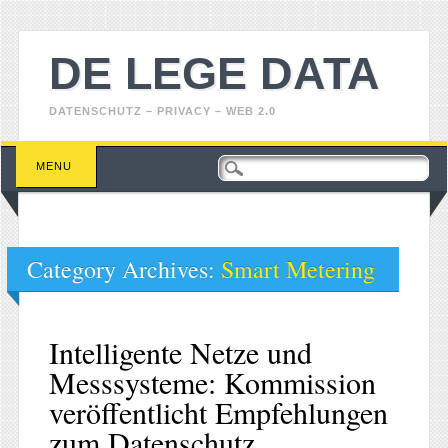
DE LEGE DATA
DATENSCHUTZ – PRIVACY – WEB 2.0
Main menu
Skip
MENU
to
content
Category Archives:
Smart Metering
Intelligente Netze und
Messsysteme: Kommission
veröffentlicht Empfehlungen
zum Datenschutz