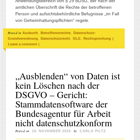
Anwendungsbereich von § 29 BDSG, der nach der
amtlichen Überschrift die Rechte der betroffenen
Person und aufsichtsbehördliche Befugnisse „im Fall
von Geheimhaltungspflichten“ regele.
Posted in
,
,
Auskunft
Betroffenenrechte
Datenschutz-
,
,
,
|
Grundverordnung
Datenschutzrecht
OLG
Rechtsprechung
|
Leave a comment
„Ausblenden“ von Daten ist
kein Löschen nach der
DSGVO – Gericht:
Stammdatensoftware der
Bundesagentur für Arbeit
nicht datenschutzkonform
Posted on
by
18. NOVEMBER 2025
CARLO PILTZ