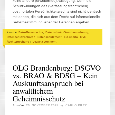
keine andere (erweiternde) Auslegung. Denn die
Schutzwirkungen des (verfassungsrechtlichen)
postmortalen Persönlichkeitsrechts sind nicht identisch
mit denen, die sich aus dem Recht auf informationelle
Selbstbestimmung lebender Personen ergeben.
Posted in
,
,
Betroffenenrechte
Datenschutz-Grundverordnung
,
,
,
,
Datenschutzbehörde
Datenschutzrecht
EU-Charta
OVG
|
|
Rechtsprechung
Leave a comment
OLG Brandenburg: DSGVO
vs. BRAO & BDSG – Kein
Auskunftsanspruch bei
anwaltlichem
Geheimnisschutz
Posted on
by
25. NOVEMBER 2025
CARLO PILTZ