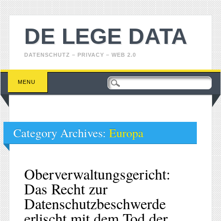
DE LEGE DATA
DATENSCHUTZ – PRIVACY – WEB 2.0
Main menu
Skip
MENU
to
content
Category Archives:
Europa
Oberverwaltungsgericht:
Das Recht zur
Datenschutzbeschwerde
erlischt mit dem Tod der