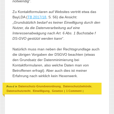
notwendig
“.
Zu Kontaktformularen auf Websites vertritt etwa das
BayLDA (
TB 2017/18
, S. 56) die Ansicht:
„
Grundsätzlich bedarf es keiner Einwilligung durch den
Nutzer, da die Datenverarbeitung auf eine
Interessenabwägung nach Art. 6 Abs. 1 Buchstabe f
DS-GVO gestützt werden kann
“.
Natürlich muss man neben der Rechtsgrundlage auch
die übrigen Vorgaben der DSGVO beachten (etwas
den Grundsatz der Datenminimierung bei
Kontaktformularen, also welche Daten man von
Betroffenen erfragt). Aber auch dies ist meiner
Erfahrung nach wirklich kein Hexenwerk.
Posted in
,
,
Datenschutz-Grundverordnung
Datenschutzbehörde
,
,
|
|
Datenschutzrecht
Einwilligung
Gesetze
1 Comment