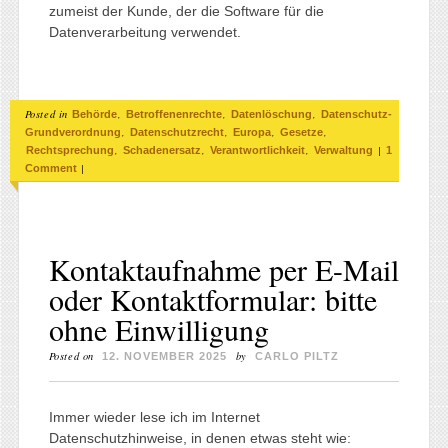
zumeist der Kunde, der die Software für die
Datenverarbeitung verwendet.
Posted in
,
,
,
Behörde
Betroffenenrechte
Datenlöschung
Datenschutz-
,
,
,
,
Grundverordnung
Datenschutzrecht
Europa
Gesetze
,
,
,
|
Rechtsprechung
Schadenersatz
Verantwortlichkeit
Verwaltung
1
|
Comment
Kontaktaufnahme per E-Mail
oder Kontaktformular: bitte
ohne Einwilligung
Posted on
by
12. NOVEMBER 2025
CARLO PILTZ
Immer wieder lese ich im Internet
Datenschutzhinweise, in denen etwas steht wie: