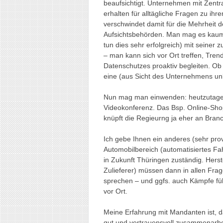
beaufsichtigt. Unternehmen mit Zent
erhalten für alltägliche Fragen zu i
verschwindet damit für die Mehrheit 
Aufsichtsbehörden. Man mag es kaum
tun dies sehr erfolgreich) mit seiner 
– man kann sich vor Ort treffen, Tr
Datenschutzes proaktiv begleiten. Ob 
eine (aus Sicht des Unternehmens unb
Nun mag man einwenden: heutzutage 
Videokonferenz. Das Bsp. Online-Shop
knüpft die Regieurng ja eher an Bran
Ich gebe Ihnen ein anderes (sehr pro
Automobilbereich (automatisiertes Fah
in Zukunft Thüringen zuständig. Hers
Zulieferer) müssen dann in allen Fra
sprechen – und ggfs. auch Kämpfe fü
vor Ort.
Meine Erfahrung mit Mandanten ist, 
gut und vertrauensvoll zusammenarbei