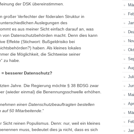
r Meinung der DSK übereinstimmen.
Mä
Feb
n großer Verfechter der föderalen Struktur in
unterschiedlichen Auslegungen des
Jan
 kommt es aus meiner Sicht einfach darauf an, was
De
n von Datenschutzbehörden macht. Denn dies kann
No
e Effekte (Stichwort: Bußgeldrisiko bei
ichtsbehörden?) haben. Als kleines lokales
Okt
er die Möglichkeit, die Sichtweise seiner
Se
e“ zu habe.
Au
e = besserer Datenschutz?
Jul
letzten Jahre. Die Regierung möchte § 38 BDSG zwar
Jun
ber (wieder einmal) die Benennungsschwelle erhöhen.
Ma
Apr
rnehmen einen Datenschutzbeauftragten bestellen
 auf 50 Mitarbeitende
.“
Mä
Feb
 Sicht reinen Populismus. Denn: nur, weil ein kleines
enennen muss, bedeutet dies ja nicht, dass es sich
Jan