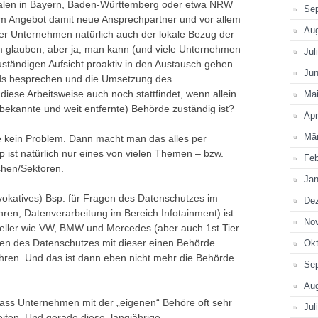
ralen in Bayern, Baden-Württemberg oder etwa NRW
Se
hrem Angebot damit neue Ansprechpartner und vor allem
Au
der Unternehmen natürlich auch der lokale Bezug der
 glauben, aber ja, man kann (und viele Unternehmen
Jul
zuständigen Aufsicht proaktiv in den Austausch gehen
Jun
ends besprechen und die Umsetzung des
diese Arbeitsweise auch noch stattfindet, wenn allein
Ma
ekannte und weit entfernte) Behörde zuständig ist?
Apr
Mä
kein Problem. Dann macht man das alles per
 ist natürlich nur eines von vielen Themen – bzw.
Feb
chen/Sektoren.
Jan
vokatives) Bsp: für Fragen des Datenschutzes im
De
ren, Datenverarbeitung im Bereich Infotainment) ist
No
teller wie VW, BMW und Mercedes (aber auch 1st Tier
gen des Datenschutzes mit dieser einen Behörde
Okt
hren. Und das ist dann eben nicht mehr die Behörde
Se
Au
dass Unternehmen mit der „eigenen“ Behöre oft sehr
Jul
ten. Und gerade diese, langjährige