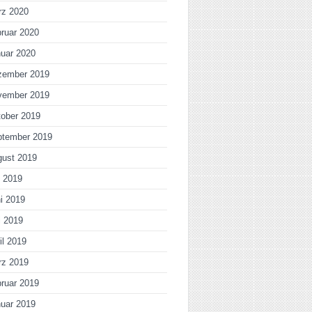
rz 2020
ruar 2020
uar 2020
zember 2019
vember 2019
ober 2019
ptember 2019
gust 2019
i 2019
i 2019
i 2019
il 2019
rz 2019
ruar 2019
uar 2019