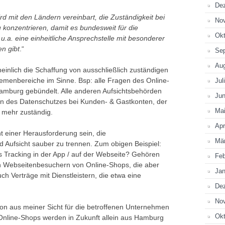
De
d mit den Ländern vereinbart, die Zuständigkeit bei
No
 konzentrieren, damit es bundesweit für die
Okt
.a. eine einheitliche Ansprechstelle mit besonderer
n gibt
.“
Se
Au
einlich die Schaffung von ausschließlich zuständigen
emenbereiche im Sinne. Bsp: alle Fragen des Online-
Jul
amburg gebündelt. Alle anderen Aufsichtsbehörden
Jun
en des Datenschutzes bei Kunden- & Gastkonten, der
Ma
 mehr zuständig.
Apr
t einer Herausforderung sein, die
Mä
d Aufsicht sauber zu trennen. Zum obigen Beispiel:
 Tracking in der App / auf der Webseite? Gehören
Feb
n Webseitenbesuchern von Online-Shops, die aber
Jan
h Verträge mit Dienstleistern, die etwa eine
De
No
ion aus meiner Sicht für die betroffenen Unternehmen
Okt
 Online-Shops werden in Zukunft allein aus Hamburg