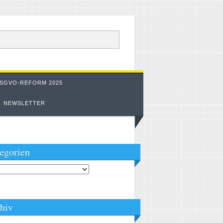
SGVO-REFORM 2025
NEWSLETTER
egorien
orien
hiv