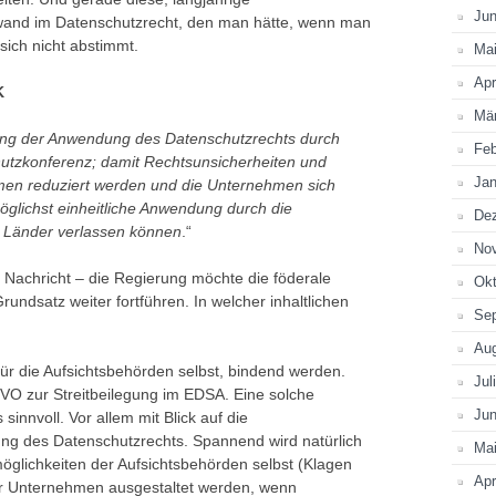
Jun
and im Datenschutzrecht, den man hätte, wenn man
 sich nicht abstimmt.
Ma
Apr
K
Mä
hung der Anwendung des Datenschutzrechts durch
Feb
hutzkonferenz; damit Rechtsunsicherheiten und
Jan
men reduziert werden und die Unternehmen sich
öglichst einheitliche Anwendung durch die
De
 Länder verlassen können
.“
No
e Nachricht – die Regierung möchte die föderale
Okt
undsatz weiter fortführen. In welcher inhaltlichen
Se
Au
für die Aufsichtsbehörden selbst, bindend werden.
Jul
GVO zur Streitbeilegung im EDSA. Eine solche
Jun
 sinnvoll. Vor allem mit Blick auf die
ung des Datenschutzrechts. Spannend wird natürlich
Ma
glichkeiten der Aufsichtsbehörden selbst (Klagen
Apr
er Unternehmen ausgestaltet werden, wenn