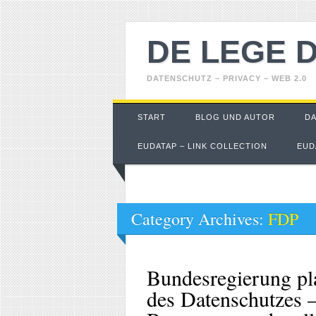
DE LEGE 
DATENSCHUTZ – PRIVACY – WEB 2.0
Main menu
Skip
START
BLOG UND AUTOR
D
to
content
EUDATAP – LINK COLLECTION
EUD
Category Archives:
FDP
Bundesregierung pl
des Datenschutzes 