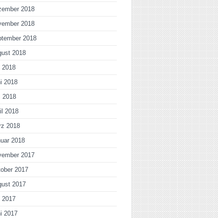
zember 2018
vember 2018
ptember 2018
gust 2018
i 2018
i 2018
i 2018
il 2018
rz 2018
uar 2018
vember 2017
ober 2017
gust 2017
i 2017
i 2017