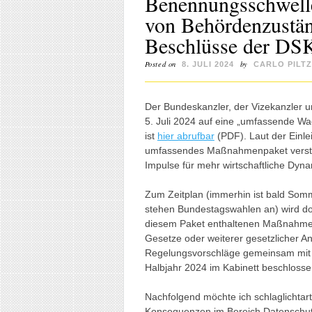
Benennungsschwelle
von Behördenzustän
Beschlüsse der DS
Posted on
by
8. JULI 2024
CARLO PILT
Der Bundeskanzler, der Vizekanzler 
5. Juli 2024 auf eine „umfassende Wa
ist
hier abrufbar
(PDF). Laut der Einle
umfassendes Maßnahmenpaket verstä
Impulse für mehr wirtschaftliche Dyn
Zum Zeitplan (immerhin ist bald So
stehen Bundestagswahlen an) wird dor
diesem Paket enthaltenen Maßnahmen
Gesetze oder weiterer gesetzlicher 
Regelungsvorschläge gemeinsam mit 
Halbjahr 2024 im Kabinett beschlossen
Nachfolgend möchte ich schlaglichtart
Konsequenzen im Bereich Datenschut