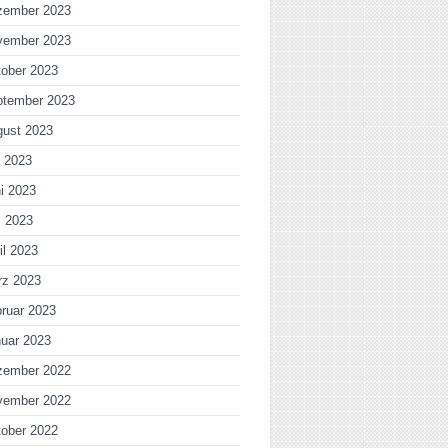
zember 2023
vember 2023
ober 2023
ptember 2023
gust 2023
i 2023
i 2023
i 2023
il 2023
rz 2023
ruar 2023
uar 2023
zember 2022
vember 2022
ober 2022