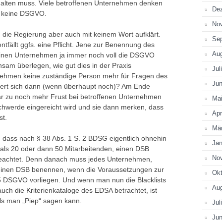
halten muss. Viele betroffenen Unternehmen denken
De
h keine DSGVO.
No
n die Regierung aber auch mit keinem Wort aufklärt.
Se
tfällt ggfs. eine Pflicht. Jene zur Benennung des
Au
inen Unternehmen ja immer noch voll die DSGVO
sam überlegen, wie gut dies in der Praxis
Jul
rnehmen keine zuständige Person mehr für Fragen des
Jun
ert sich dann (wenn überhaupt noch)? Am Ende
 zu noch mehr Frust bei betroffenen Unternehmen
Ma
chwerde eingereicht wird und sie dann merken, dass
Apr
st.
Mä
: dass nach § 38 Abs. 1 S. 2 BDSG eigentlich ohnehin
Jan
 als 20 oder dann 50 Mitarbeitenden, einen DSB
No
t beachtet. Denn danach muss jedes Unternehmen,
 einen DSB benennen, wenn die Voraussetzungen zur
Okt
5 DSGVO vorliegen. Und wenn man nun die Blacklists
Au
ch die Kriterienkataloge des EDSA betrachtet, ist
als man „Piep“ sagen kann.
Jul
Jun