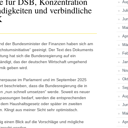
 für DSB, Konzentration
Au
digkeiten und verbindliche
Jul
K
Jun
Z
Ma
Apr
und der Bundesminister der Finanzen haben sich am
Mä
chstumsinitiative“ geeinigt. Der Text des Dokuments
Feb
itung hat sich die Bundesregierung auf ein
ndigt, das der deutschen Wirtschaft umgehend
Jan
amik geben wird.
No
Okt
mmerpause im Parlament und im September 2025
t beschrieben, dass die Bundesregierung die in
Se
 „nun schnell umsetzen“ werde. Soweit es neuer
Au
Anpassungen bedarf, werden die entsprechenden
dem Haushaltsgesetz oder später im zweiten
Jun
. Klingt aus meiner Sicht sehr optimistisch.
Ma
ig einen Blick auf die Vorschläge und mögliche
Apr
zrecht werden.