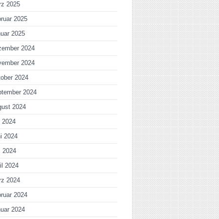
rz 2025
ruar 2025
uar 2025
zember 2024
vember 2024
ober 2024
ptember 2024
gust 2024
i 2024
i 2024
i 2024
il 2024
rz 2024
ruar 2024
uar 2024