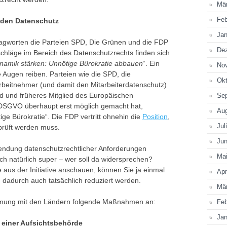
Mä
Feb
 den Datenschutz
Jan
hlagworten die Parteien SPD, Die Grünen und die FDP
De
chläge im Bereich des Datenschutzrechts finden sich
namik stärken: Unnötige Bürokratie abbauen
“. Ein
No
 Augen reiben. Parteien wie die SPD, die
Okt
Arbeitnehmer (und damit den Mitarbeiterdatenschutz)
ied und früheres Mitglied des Europäischen
Se
e DSGVO überhaupt erst möglich gemacht hat,
Au
ge Bürokratie“. Die FDP vertritt ohnehin die
Position
,
Jul
prüft werden muss.
Jun
wendung datenschutzrechtlicher Anforderungen
Ma
sch natürlich super – wer soll da widersprechen?
 aus der Initiative anschauen, können Sie ja einmal
Apr
 dadurch auch tatsächlich reduziert werden.
Mä
immung mit den Ländern folgende Maßnahmen an:
Feb
Jan
i einer Aufsichtsbehörde