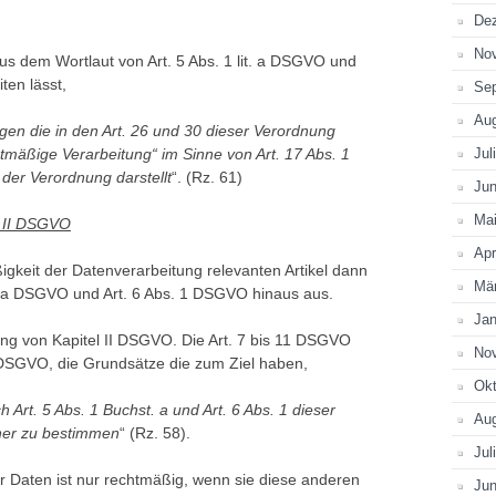
De
No
us dem Wortlaut von Art. 5 Abs. 1 lit. a DSGVO und
ten lässt,
Se
Au
gen die in den Art. 26 und 30 dieser Verordnung
tmäßige Verarbeitung“ im Sinne von Art. 17 Abs. 1
Jul
 der Verordnung darstellt
“. (Rz. 61)
Jun
Ma
. II DSGVO
Apr
igkeit der Datenverarbeitung relevanten Artikel dann
Mä
it. a DSGVO und Art. 6 Abs. 1 DSGVO hinaus aus.
Jan
ang von Kapitel II DSGVO. Die Art. 7 bis 11 DSGVO
No
6 DSGVO, die Grundsätze die zum Ziel haben,
Okt
Art. 5 Abs. 1 Buchst. a und Art. 6 Abs. 1 dieser
Au
her zu bestimmen
“ (Rz. 58).
Jul
 Daten ist nur rechtmäßig, wenn sie diese anderen
Jun