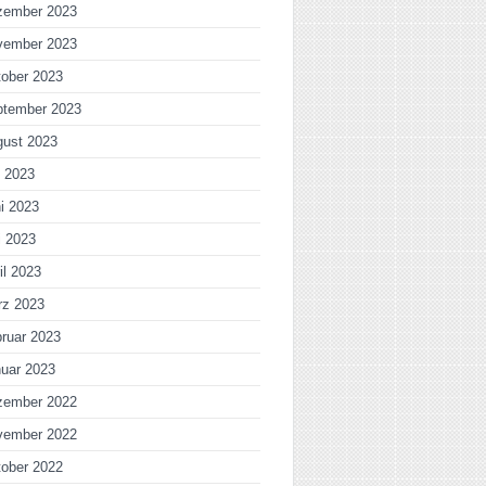
zember 2023
vember 2023
ober 2023
ptember 2023
gust 2023
i 2023
i 2023
i 2023
il 2023
rz 2023
ruar 2023
uar 2023
zember 2022
vember 2022
ober 2022