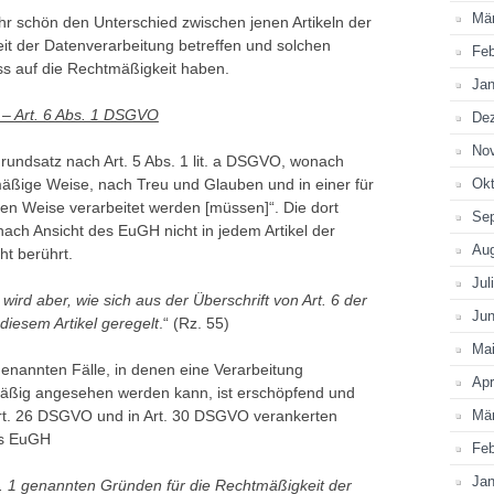
Mä
hr schön den Unterschied zwischen jenen Artikeln der
t der Datenverarbeitung betreffen und solchen
Feb
uss auf die Rechtmäßigkeit haben.
Jan
– Art. 6 Abs. 1 DSGVO
De
No
Grundsatz nach Art. 5 Abs. 1 lit. a DSGVO, wonach
ßige Weise, nach Treu und Glauben und in einer für
Okt
ren Weise verarbeitet werden [müssen]“. Die dort
Se
ach Ansicht des EuGH nicht in jedem Artikel der
Au
ht berührt.
Jul
ird aber, wie sich aus der Überschrift von Art. 6 der
Jun
diesem Artikel geregelt
.“ (Rz. 55)
Ma
genannten Fälle, in denen eine Verarbeitung
Apr
äßig angesehen werden kann, ist erschöpfend und
Art. 26 DSGVO und in Art. 30 DSGVO verankerten
Mä
es EuGH
Feb
Jan
bs. 1 genannten Gründen für die Rechtmäßigkeit der