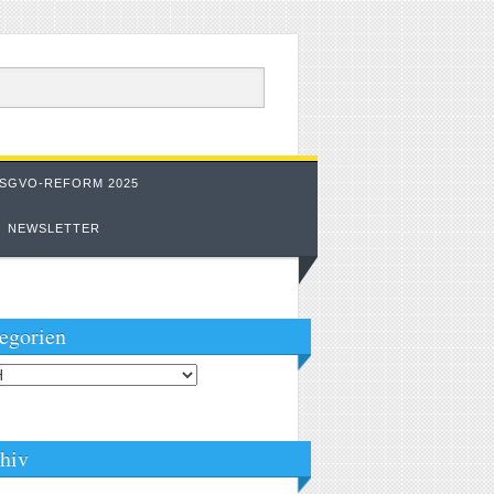
SGVO-REFORM 2025
NEWSLETTER
egorien
orien
hiv