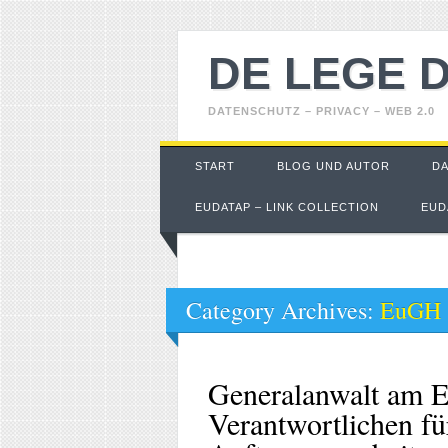
DE LEGE 
DATENSCHUTZ – PRIVACY – WEB 2.0
Main menu
Skip
START
BLOG UND AUTOR
D
to
content
EUDATAP – LINK COLLECTION
EUD
Category Archives:
EuGH
Generalanwalt am 
Verantwortlichen fü