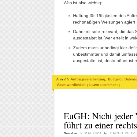
Was ist also wichtig:
Haftung für Tätigkeiten des Auft
rechtmäßigen Weisungen agiert
Daher ist sehr relevant, die das
ausgestaltet ist (wer erteilt in
Zudem muss unbedingt klar defini
unbestimmter und damit umfassen
ausgestaltet ist, desto höher ist 
Posted in
,
,
Auftragsverarbeitung
Bußgeld
Datens
|
|
Verantwortlichkeit
Leave a comment
EuGH: Nicht jeder
führt zu einer rech
Posted on
by
5. MAI 2023
CARLO PILTZ