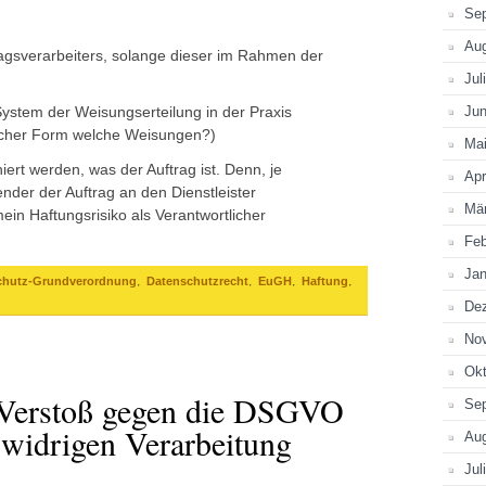
Se
Au
ragsverarbeiters, solange dieser im Rahmen der
Jul
 System der Weisungserteilung in der Praxis
Jun
 welcher Form welche Weisungen?)
Ma
ert werden, was der Auftrag ist. Denn, je
Apr
der der Auftrag an den Dienstleister
Mä
mein Haftungsrisiko als Verantwortlicher
Feb
Jan
,
,
,
,
chutz-Grundverordnung
Datenschutzrecht
EuGH
Haftung
De
No
Okt
 Verstoß gegen die DSGVO
Se
tswidrigen Verarbeitung
Au
Jul