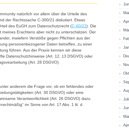
Jun
Ma
munity natürlich vor allem über die Urteile des
d der Rechtssache C-300/21 diskutiert. Etwas
Apr
 Urteil des EuGH zum Datenschutzrecht (
C-60/22
). Die
Mä
ist meines Erachtens aber nicht zu unterschätzen. Der
ander, inwiefern Verstöße gegen Pflichten aus der
Feb
itung personenbezogener Daten betreffen, zu einer
Jan
tung führen. Aus der Praxis kennen wir diese
afte Datenschutzhinweise (Art. 12, 13 DSGVO) oder
De
ragsvearbeitung (Art. 28 DSGVO).
No
Okt
Se
ter anderem die Frage vor, ob ein fehlendes oder
Au
beitungstätigkeiten (Art. 30 DSGVO) oder eine
einsame Verantwortlichkeit (Art. 26 DSGVO) dazu
Jul
rechtmäßig“ im Sinne von Art. 17 Abs. 1 lit. d
Jun
Ma
Apr