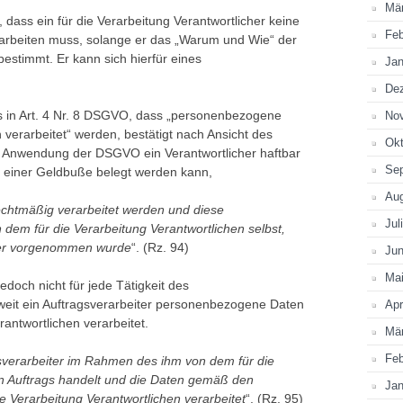
Mä
, dass ein für die Verarbeitung Verantwortlicher keine
Feb
arbeiten muss, solange er das „Warum und Wie“ der
estimmt. Er kann sich hierfür eines
Jan
De
ers in Art. 4 Nr. 8 DSGVO, dass „personenbezogene
No
 verarbeitet“ werden, bestätigt nach Ansicht des
Okt
 Anwendung der DSGVO ein Verantwortlicher haftbar
Se
 einer Geldbuße belegt werden kann,
Au
htmäßig verarbeitet werden und diese
Jul
dem für die Verarbeitung Verantwortlichen selbst,
ter vorgenommen wurde
“. (Rz. 94)
Jun
Ma
jedoch nicht für jede Tätigkeit des
oweit ein Auftragsverarbeiter personenbezogene Daten
Apr
rantwortlichen verarbeitet.
Mä
Feb
agsverarbeiter im Rahmen des ihm von dem für die
ten Auftrags handelt und die Daten gemäß den
Jan
 Verarbeitung Verantwortlichen verarbeitet
“. (Rz. 95)