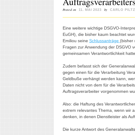
Auftragsverarbeiter
Posted on
by
11. MAI 2023
CARLO PILT
Eine weitere wichtige DSGVO-Interpr
EuGH), die bisher kaum beachtet wur
Emiliou seine
Schlussanträge
(bisher
Fragen zur Anwendung der DSGVO vor
gemeinsamen Verantwortlichkeit hatt
Zudem befasst sich der Generalanwal
gegen einen für die Verarbeitung Ve
Geldbuße verhängt werden kann, wen
Daten nicht von dem für die Verarbei
Auftragsverarbeiter vorgenommen wu
Also: die Haftung des Verantwortlichen
extrem relevantes Thema, wenn wir a
denken, in denen Dienstleister als Au
Die kurze Antwort des Generalanwalts