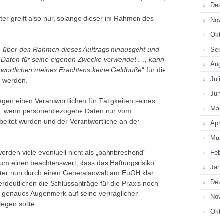
De
ster greift also nur, solange dieser im Rahmen des
No
Okt
h über den Rahmen dieses Auftrags hinausgeht und
Se
en Daten für seine eigenen Zwecke verwendet …, kann
Au
ntwortlichen meines Erachtens keine Geldbuße
“ für die
Jul
t werden.
Jun
en einen Verantwortlichen für Tätigkeiten seines
Ma
en, wenn personenbezogene Daten nur vom
rbeitet wurden und der Verantwortliche an der
Apr
Mä
erden viele eventuell nicht als „bahnbrechend“
Feb
zum einen beachtenswert, dass das Haftungsrisiko
Jan
ister nun durch einen Generalanwalt am EuGH klar
De
rdeutlichen die Schlussanträge für die Praxis noch
r genaues Augenmerk auf seine vertraglichen
No
egen sollte.
Okt