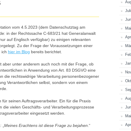
s
Au
Z
Jul
Jun
etation vom 4.5.2023 (dem Datenschutztag am
Ma
de: in der Rechtssache C-683/21 hat Generalanwalt
Apr
 nur auf Englisch verfügbar) zu einigen relevanten
gelegt. Zu der Frage der Voraussetzungen einer
Mä
e ich
hier im Blog
bereits berichtet.
Feb
Jan
t aber unter anderem auch noch mit der Frage, ob
rantwortlichen in Anwendung von Art. 83 DSGVO eine
No
n die rechtswidrige Verarbeitung personenbezogener
Okt
tung Verantwortlichen selbst, sondern von einem
rde.
Se
Au
 für seinen Auftragsverarbeiter. Ein für die Praxis
n die vielen Geschäfts- und Verarbeitungsprozesse
Jun
ftragsverarbeiter eingesetzt werden.
Ma
Apr
: „
Meines Erachtens ist diese Frage zu bejahen
.“