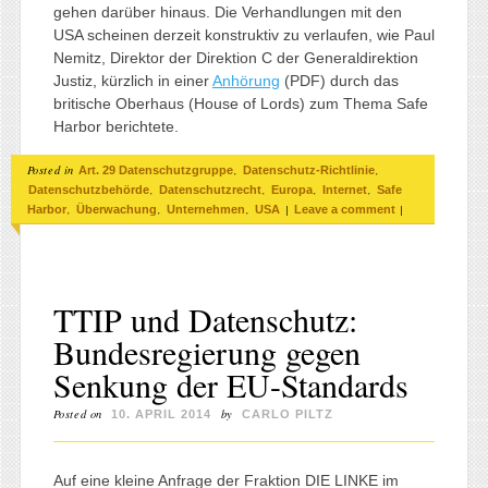
gehen darüber hinaus. Die Verhandlungen mit den
USA scheinen derzeit konstruktiv zu verlaufen, wie Paul
Nemitz, Direktor der Direktion C der Generaldirektion
Justiz, kürzlich in einer
Anhörung
(PDF) durch das
britische Oberhaus (House of Lords) zum Thema Safe
Harbor berichtete.
Posted in
,
,
Art. 29 Datenschutzgruppe
Datenschutz-Richtlinie
,
,
,
,
Datenschutzbehörde
Datenschutzrecht
Europa
Internet
Safe
,
,
,
|
|
Harbor
Überwachung
Unternehmen
USA
Leave a comment
TTIP und Datenschutz:
Bundesregierung gegen
Senkung der EU-Standards
Posted on
by
10. APRIL 2014
CARLO PILTZ
Auf eine kleine Anfrage der Fraktion DIE LINKE im