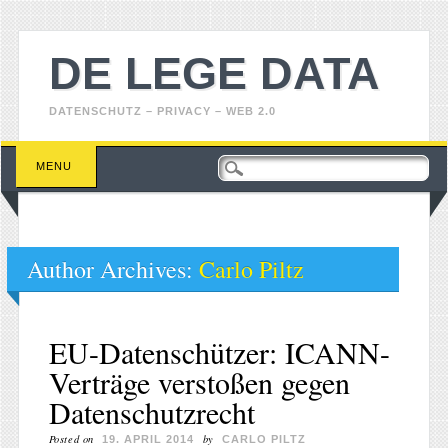
DE LEGE DATA
DATENSCHUTZ – PRIVACY – WEB 2.0
Main menu
Skip
MENU
to
content
Author Archives:
Carlo Piltz
EU-Datenschützer: ICANN-
Verträge verstoßen gegen
Datenschutzrecht
Posted on
by
19. APRIL 2014
CARLO PILTZ