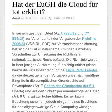
Hat der EuGH die Cloud für
tot erklärt?
Posted on
by
9. APRIL 2014
CARLO PILTZ
In seinem gestrigen Urteil (Az.
C?293/12
und
C?
594/12
) zur Vereinbarkeit der Vorgaben der
Richtlinie
2006/24
(VDS-RL, PDF) zur Vorratsdatenspeicherung,
hat sich der EuGH naturgemäß mit den einzelnen
Vorschriften zur Umsetzung der Richtlinie in
nationalstaatliches Recht befasst. Die Richtlinie wurde,
in ihrer jetzigen Ausformung, für nichtig erklärt (siehe
hierzu die Urteilsbesprechung bei
Hans Peter Lehofer
),
da die derzeit geltenden Vorgaben unverhältnismäßige
Eingriffe in die europäischen Grundrechte auf
Privatsphäre (Art. 7
Charta der Grundrechte der EU
,
Charta) und auf den Schutz personenbezogener Daten
(Art. 8 Charta) zur Folge hätten. Bisher kaum
Beachtung scheinen jedoch einige, meines Erachtens
für das allgegenwärtige Cloud Computing wichtige,
Ausführungen des Gerichts gefunden zu haben.