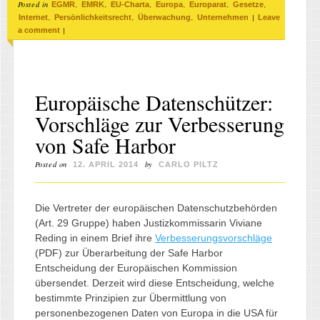
Posted in
,
,
,
,
,
,
EGMR
EMRK
EU-Charta
Europa
Europarat
Gesetze
,
,
,
|
Internet
Persönlichkeitsrecht
Überwachung
Unternehmen
Leave
|
a comment
Europäische Datenschützer:
Vorschläge zur Verbesserung
von Safe Harbor
Posted on
by
12. APRIL 2014
CARLO PILTZ
Die Vertreter der europäischen Datenschutzbehörden
(Art. 29 Gruppe) haben Justizkommissarin Viviane
Reding in einem Brief ihre
Verbesserungsvorschläge
(PDF) zur Überarbeitung der Safe Harbor
Entscheidung der Europäischen Kommission
übersendet. Derzeit wird diese Entscheidung, welche
bestimmte Prinzipien zur Übermittlung von
personenbezogenen Daten von Europa in die USA für