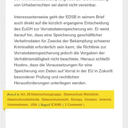
von Urheberrechten sei damit nicht vereinbar.
Interessanterweise geht der EDSB in seinem Brief
auch direkt auf die kürzlich ergangene Entscheidung
des EuGH zur Vorratsdatenspeicherung ein. Er weist
darauf hin, dass eine Speicherung geschäftlicher
Verkehrsdaten für Zwecke der Bekämpfung schwerer
Kriminalität erforderlich sein kann, die Richtlinie zur
Vorratsdatenspeicherung jedoch die Vorgaben der
Verhältnismäßigkeit nicht beachtete. Hieraus schließt
Hustinx, dass die Voraussetzungen für eine
Speicherung von Daten auf Vorrat in der EU in Zukunft
besonderer Prüfung und rechtlichen
Herausforderungen unterliegen werden.
Posted in
,
,
Art. 29 Datenschutzgruppe
Datenschutz-Richtlinie
,
,
,
,
,
Datenschutzbehörde
Datenschutzrecht
Europa
Gesetze
Internet
,
|
Tagged
|
|
Unternehmen
USA
ICANN
1 Comment