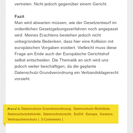
vertreten. Nicht jedoch gegenüber einem Gericht.
Fazit
Man wird abwarten müssen, wie der Gesetzentwurf im
ordentlichen Gesetzgebungsverfahren noch angepasst
wird. Meines Erachtens bestehen jedoch nicht
unbegründete Bedenken, dass hier eine Kollision mit
europäischen Vorgaben existiert. Vielleicht muss diese
Frage am Ende auch der Europäische Gerichtshof
selbst entscheiden. Die Thematik an sich wird uns
jedoch weiter beschäftigen, da die geplante
Datenschutz-Grundverordnung ein Verbandsklagerecht
vorsieht.
Posted in
,
,
Datenschutz-Grundverordnung
Datenschutz-Richtlinie
,
,
,
,
,
Datenschutzbehörde
Datenschutzrecht
EuGH
Europa
Gesetze
|
|
Verbraucherschutz
3 Comments