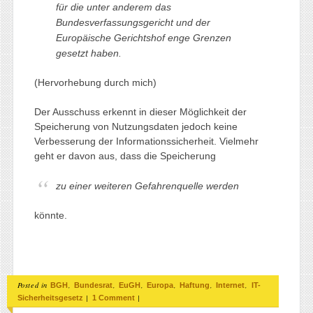
für die unter anderem das
Bundesverfassungsgericht und der
Europäische Gerichtshof enge Grenzen
gesetzt haben.
(Hervorhebung durch mich)
Der Ausschuss erkennt in dieser Möglichkeit der
Speicherung von Nutzungsdaten jedoch keine
Verbesserung der Informationssicherheit. Vielmehr
geht er davon aus, dass die Speicherung
zu einer weiteren Gefahrenquelle werden
könnte.
Posted in
,
,
,
,
,
,
BGH
Bundesrat
EuGH
Europa
Haftung
Internet
IT-
|
|
Sicherheitsgesetz
1 Comment