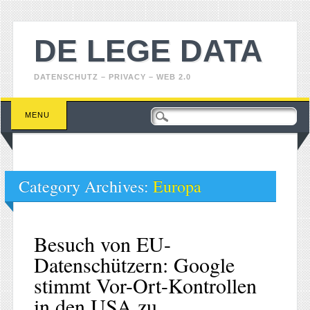
DE LEGE DATA
DATENSCHUTZ – PRIVACY – WEB 2.0
Main menu
Skip
MENU
to
content
Category Archives:
Europa
Besuch von EU-
Datenschützern: Google
stimmt Vor-Ort-Kontrollen
in den USA zu