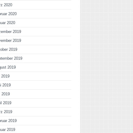
rz 2020
ruar 2020
uar 2020
zember 2019
vember 2019
ober 2019
ptember 2019
gust 2019
i 2019
i 2019
i 2019
il 2019
rz 2019
ruar 2019
uar 2019