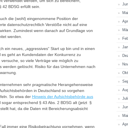
cht verwendet werden, um sich zu bereichern,
Jun
§ 42 BDSG erfüllt sein.
Ma
 auch die (wohl) eingenommene Position der
Apr
rte datenschutzrechtlich Verstöße nicht auf eine
Mä
irken. Zumindest wenn danach auf Grundlage von
itet werden.
Feb
Jan
ch ein neues, „aggressives“ Start up bin und in einen
ll es geht an Kundendaten der Konkurrenz zu
De
 versuche, so viele Verträge wie möglich zu
No
ads werden gelöscht. Risiko für das Unternehmen nach
rwarnung.
Okt
Se
n Unternehmen sehr pragmatische Herangehensweise
Au
 Aufsichtsbehörden in Deutschland so vorgehen
feln. So etwa der
Hinweis der Aufsichtsbehörde aus
Jul
ll sogar entsprechend § 43 Abs. 2 BDSG alt (jetzt §
Jun
tellt hat, da die Daten mit Bereicherungsabsicht
Ma
Apr
Fall immer eine Risikobetrachtung vornehmen, wenn