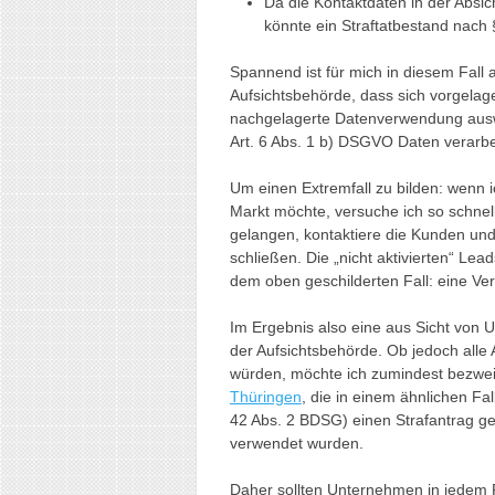
Da die Kontaktdaten in der Absi
könnte ein Straftatbestand nach 
Spannend ist für mich in diesem Fall
Aufsichtsbehörde, dass sich vorgelage
nachgelagerte Datenverwendung ausw
Art. 6 Abs. 1 b) DSGVO Daten verarbe
Um einen Extremfall zu bilden: wenn i
Markt möchte, versuche ich so schne
gelangen, kontaktiere die Kunden und
schließen. Die „nicht aktivierten“ Le
dem oben geschilderten Fall: eine Ve
Im Ergebnis also eine aus Sicht vo
der Aufsichtsbehörde. Ob jedoch alle
würden, möchte ich zumindest bezwei
Thüringen
, die in einem ähnlichen Fa
42 Abs. 2 BDSG) einen Strafantrag ges
verwendet wurden.
Daher sollten Unternehmen in jedem 