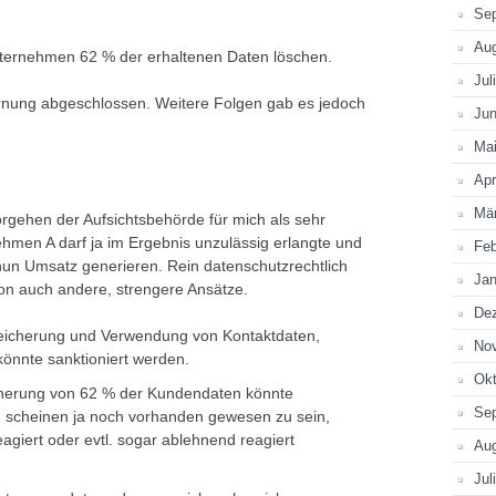
Se
Au
ternehmen 62 % der erhaltenen Daten löschen.
Jul
rnung abgeschlossen. Weitere Folgen gab es jedoch
Jun
Ma
Apr
Mä
rgehen der Aufsichtsbehörde für mich als sehr
hmen A darf ja im Ergebnis unzulässig erlangte und
Feb
un Umsatz generieren. Rein datenschutzrechtlich
Jan
hon auch andere, strengere Ansätze.
De
peicherung und Verwendung von Kontaktdaten,
No
önnte sanktioniert werden.
Okt
cherung von 62 % der Kundendaten könnte
Se
n scheinen ja noch vorhanden gewesen zu sein,
giert oder evtl. sogar ablehnend reagiert
Au
Jul