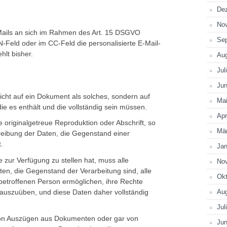
De
No
Mails an sich im Rahmen des Art. 15 DSGVO
Se
Feld oder im CC-Feld die personalisierte E-Mail-
lt bisher.
Au
Jul
Jun
nicht auf ein Dokument als solches, sondern auf
Ma
e es enthält und die vollständig sein müssen.
Apr
e originalgetreue Reproduktion oder Abschrift, so
Mä
reibung der Daten, die Gegenstand einer
.
Jan
e zur Verfügung zu stellen hat, muss alle
No
n, die Gegenstand der Verarbeitung sind, alle
Okt
betroffenen Person ermöglichen, ihre Rechte
uszuüben, und diese Daten daher vollständig
Au
Jul
von Auszügen aus Dokumenten oder gar von
Jun