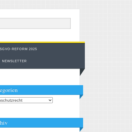
SGVO-REFORM 2025
NEWSLETTER
egorien
orien
hiv