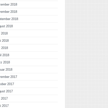
zember 2018
vember 2018
ptember 2018
gust 2018
i 2018
i 2018
i 2018
il 2018
rz 2018
uar 2018
vember 2017
ober 2017
gust 2017
i 2017
i 2017