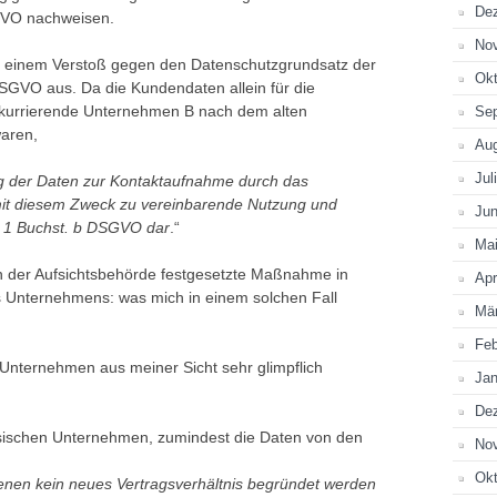
De
SGVO nachweisen.
No
n einem Verstoß gegen den Datenschutzgrundsatz der
Okt
SGVO aus. Da die Kundendaten allein für die
kurrierende Unternehmen B nach dem alten
Se
aren,
Au
Jul
ng der Daten zur Kontaktaufnahme durch das
mit diesem Zweck zu vereinbarende Nutzung und
Jun
. 1 Buchst. b DSGVO dar
.“
Ma
on der Aufsichtsbehörde festgesetzte Maßnahme in
Apr
s Unternehmens: was mich in einem solchen Fall
Mä
Feb
 Unternehmen aus meiner Sicht sehr glimpflich
Jan
De
sischen Unternehmen, zumindest die Daten von den
No
Okt
denen kein neues Vertragsverhältnis begründet werden