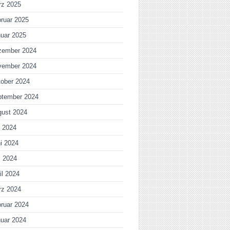
rz 2025
ruar 2025
uar 2025
zember 2024
vember 2024
ober 2024
ptember 2024
gust 2024
i 2024
i 2024
i 2024
il 2024
rz 2024
ruar 2024
uar 2024