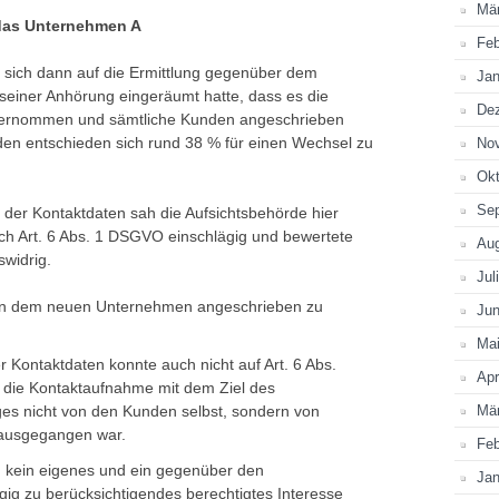
Mä
 das Unternehmen A
Feb
 sich dann auf die Ermittlung gegenüber dem
Jan
iner Anhörung eingeräumt hatte, dass es die
De
bernommen und sämtliche Kunden angeschrieben
en entschieden sich rund 38 % für einen Wechsel zu
No
Okt
Se
der Kontaktdaten sah die Aufsichtsbehörde hier
ch Art. 6 Abs. 1 DSGVO einschlägig und bewertete
Au
swidrig.
Jul
von dem neuen Unternehmen angeschrieben zu
Jun
Ma
 Kontaktdaten konnte auch nicht auf Art. 6 Abs.
Apr
 die Kontaktaufnahme mit dem Ziel des
es nicht von den Kunden selbst, sondern von
Mä
ausgegangen war.
Feb
kein eigenes und ein gegenüber den
Jan
g zu berücksichtigendes berechtigtes Interesse