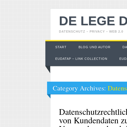
DE LEGE 
DATENSCHUTZ – PRIVACY – WEB 2.0
Main menu
Skip
START
BLOG UND AUTOR
D
to
content
EUDATAP – LINK COLLECTION
EUD
Category Archives:
Datens
Datenschutzrechtli
von Kundendaten z