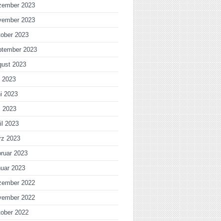
zember 2023
vember 2023
ober 2023
ptember 2023
gust 2023
i 2023
i 2023
i 2023
il 2023
rz 2023
ruar 2023
uar 2023
zember 2022
vember 2022
ober 2022