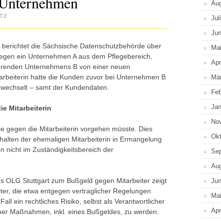
 Unternehmen
Au
TZ
Jul
Jun
berichtet die Sächsische Datenschutzbehörde über
Ma
 gegen ein Unternehmen A aus dem Pflegebereich,
Apr
erenden Unternehmens B von einer neuen
itarbeiterin hatte die Kunden zuvor bei Unternehmen B
Mä
ewechselt – samt der Kundendaten.
Feb
Jan
ie Mitarbeiterin
No
sie gegen die Mitarbeiterin vorgehen müsste. Dies
Okt
rhalten der ehemaligen Mitarbeiterin in Ermangelung
n nicht im Zuständigkeitsbereich der
Se
Au
s OLG Stuttgart zum Bußgeld gegen Mitarbeiter zeigt
Jun
eiter, die etwa entgegen vertraglicher Regelungen
Ma
l ein rechtliches Risiko, selbst als Verantwortlicher
Apr
icher Maßnahmen, inkl. eines Bußgeldes, zu werden.