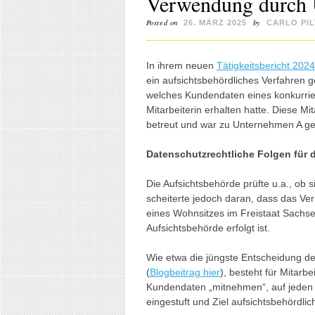
Verwendung durch
Posted on
by
26. MÄRZ 2025
CARLO PIL
In ihrem neuen
Tätigkeitsbericht 2024
ein aufsichtsbehördliches Verfahren
welches Kundendaten eines konkurri
Mitarbeiterin erhalten hatte. Diese M
betreut und war zu Unternehmen A g
Datenschutzrechtliche Folgen für d
Die Aufsichtsbehörde prüfte u.a., ob 
scheiterte jedoch daran, dass das Ve
eines Wohnsitzes im Freistaat Sachse
Aufsichtsbehörde erfolgt ist.
Wie etwa die jüngste Entscheidung de
(
Blogbeitrag hier
), besteht für Mitarb
Kundendaten „mitnehmen“, auf jeden Fal
eingestuft und Ziel aufsichtsbehördl