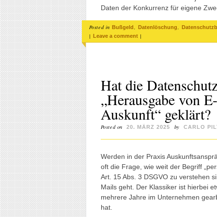
Daten der Konkurrenz für eigene Zwe
Posted in
,
,
Bußgeld
Datenlöschung
Datenschutz
|
|
Leave a comment
Hat die Datenschu
„Herausgabe von E
Auskunft“ geklärt?
Posted on
by
20. MÄRZ 2025
CARLO PIL
Werden in der Praxis Auskunftsansprä
oft die Frage, wie weit der Begriff „
Art. 15 Abs. 3 DSGVO zu verstehen s
Mails geht. Der Klassiker ist hierbei 
mehrere Jahre im Unternehmen gearbe
hat.