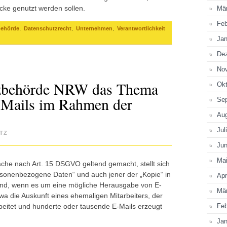
cke genutzt werden sollen.
Mä
Feb
,
,
,
behörde
Datenschutzrecht
Unternehmen
Verantwortlichkeit
Jan
De
No
tzbehörde NRW das Thema
Okt
-Mails im Rahmen der
Se
Au
Jul
TZ
Jun
Ma
che nach Art. 15 DSGVO geltend gemacht, stellt sich
personenbezogene Daten“ und auch jener der „Kopie“ in
Apr
ind, wenn es um eine mögliche Herausgabe von E-
Mä
etwa die Auskunft eines ehemaligen Mitarbeiters, der
itet und hunderte oder tausende E-Mails erzeugt
Feb
Jan