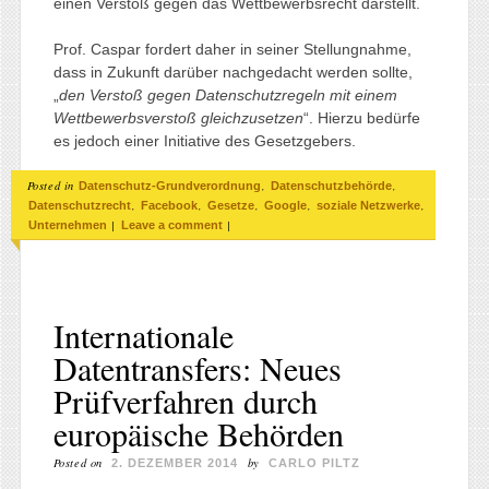
einen Verstoß gegen das Wettbewerbsrecht darstellt.
Prof. Caspar fordert daher in seiner Stellungnahme,
dass in Zukunft darüber nachgedacht werden sollte,
„
den Verstoß gegen Datenschutzregeln mit einem
Wettbewerbsverstoß gleichzusetzen
“. Hierzu bedürfe
es jedoch einer Initiative des Gesetzgebers.
Posted in
,
,
Datenschutz-Grundverordnung
Datenschutzbehörde
,
,
,
,
,
Datenschutzrecht
Facebook
Gesetze
Google
soziale Netzwerke
|
|
Unternehmen
Leave a comment
Internationale
Datentransfers: Neues
Prüfverfahren durch
europäische Behörden
Posted on
by
2. DEZEMBER 2014
CARLO PILTZ