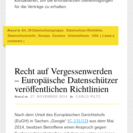
kontaktieren, um die erforderlichen Genehmigungen
für die Verträge zu erhalten.
Posted in
,
,
Art. 29 Datenschutzgruppe
Datenschutz-Richtlinie
,
,
,
,
|
Datenschutzrecht
Europa
Gesetze
Unternehmen
USA
Leave a
|
comment
Recht auf Vergessenwerden
– Europäische Datenschützer
veröffentlichen Richtlinien
Posted on
by
27. NOVEMBER 2014
CARLO PILTZ
Nach dem Urteil des Europäischen Gerichtshofs
(EuGH) in Sachen „Google“ (
C-131/12
) aus dem Mai
2014, besitzen Betroffene einen Anspruch gegen