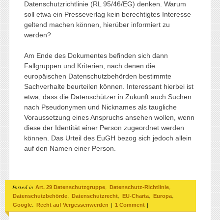
Datenschutzrichtlinie (RL 95/46/EG) denken. Warum
soll etwa ein Presseverlag kein berechtigtes Interesse
geltend machen können, hierüber informiert zu
werden?
Am Ende des Dokumentes befinden sich dann
Fallgruppen und Kriterien, nach denen die
europäischen Datenschutzbehörden bestimmte
Sachverhalte beurteilen können. Interessant hierbei ist
etwa, dass die Datenschützer in Zukunft auch Suchen
nach Pseudonymen und Nicknames als taugliche
Voraussetzung eines Anspruchs ansehen wollen, wenn
diese der Identität einer Person zugeordnet werden
können. Das Urteil des EuGH bezog sich jedoch allein
auf den Namen einer Person.
Posted in
,
,
Art. 29 Datenschutzgruppe
Datenschutz-Richtlinie
,
,
,
,
Datenschutzbehörde
Datenschutzrecht
EU-Charta
Europa
,
|
|
Google
Recht auf Vergessenwerden
1 Comment