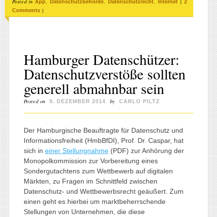
Posted in
,
,
,
|
App
Datenschutzbehörde
Datenschutzrecht
Internet
2
|
Comments
Hamburger Datenschützer:
Datenschutzverstöße sollten
generell abmahnbar sein
Posted on
by
9. DEZEMBER 2014
CARLO PILTZ
Der Hamburgische Beauftragte für Datenschutz und
Informationsfreiheit (HmbBfDI), Prof. Dr. Caspar, hat
sich in
einer Stellungnahme
(PDF) zur Anhörung der
Monopolkommission zur Vorbereitung eines
Sondergutachtens zum Wettbewerb auf digitalen
Märkten, zu Fragen im Schnittfeld zwischen
Datenschutz- und Wettbewerbsrecht geäußert. Zum
einen geht es hierbei um marktbeherrschende
Stellungen von Unternehmen, die diese