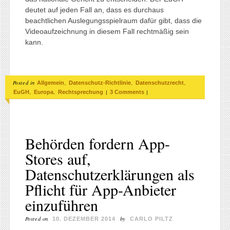
deutet auf jeden Fall an, dass es durchaus
beachtlichen Auslegungsspielraum dafür gibt, dass die
Videoaufzeichnung in diesem Fall rechtmäßig sein
kann.
Posted in
,
,
,
Allgemein
Datenschutz-Richtlinie
Datenschutzrecht
,
,
|
|
EuGH
Europa
Rechtsprechung
3 Comments
Behörden fordern App-
Stores auf,
Datenschutzerklärungen als
Pflicht für App-Anbieter
einzuführen
Posted on
by
10. DEZEMBER 2014
CARLO PILTZ