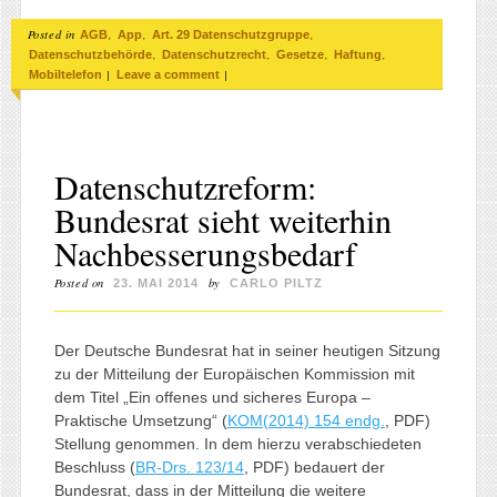
Posted in
,
,
,
AGB
App
Art. 29 Datenschutzgruppe
,
,
,
,
Datenschutzbehörde
Datenschutzrecht
Gesetze
Haftung
|
|
Mobiltelefon
Leave a comment
Datenschutzreform:
Bundesrat sieht weiterhin
Nachbesserungsbedarf
Posted on
by
23. MAI 2014
CARLO PILTZ
Der Deutsche Bundesrat hat in seiner heutigen Sitzung
zu der Mitteilung der Europäischen Kommission mit
dem Titel „Ein offenes und sicheres Europa –
Praktische Umsetzung“ (
KOM(2014) 154 endg.
, PDF)
Stellung genommen. In dem hierzu verabschiedeten
Beschluss (
BR-Drs. 123/14
, PDF) bedauert der
Bundesrat, dass in der Mitteilung die weitere