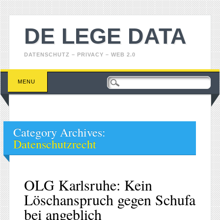
DE LEGE DATA
DATENSCHUTZ – PRIVACY – WEB 2.0
Main menu
Skip
MENU
to
content
Category Archives:
Datenschutzrecht
OLG Karlsruhe: Kein
Löschanspruch gegen Schufa
bei angeblich