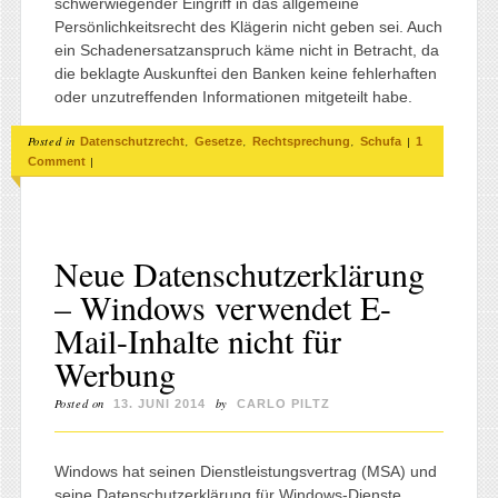
schwerwiegender Eingriff in das allgemeine
Persönlichkeitsrecht des Klägerin nicht geben sei. Auch
ein Schadenersatzanspruch käme nicht in Betracht, da
die beklagte Auskunftei den Banken keine fehlerhaften
oder unzutreffenden Informationen mitgeteilt habe.
Posted in
,
,
,
|
Datenschutzrecht
Gesetze
Rechtsprechung
Schufa
1
|
Comment
Neue Datenschutzerklärung
– Windows verwendet E-
Mail-Inhalte nicht für
Werbung
Posted on
by
13. JUNI 2014
CARLO PILTZ
Windows hat seinen Dienstleistungsvertrag (MSA) und
seine Datenschutzerklärung für Windows-Dienste