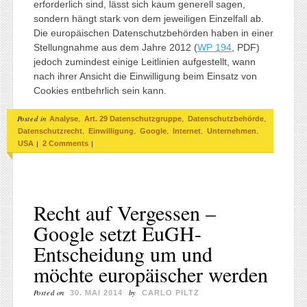
erforderlich sind, lässt sich kaum generell sagen,
sondern hängt stark von dem jeweiligen Einzelfall ab.
Die europäischen Datenschutzbehörden haben in einer
Stellungnahme aus dem Jahre 2012 (
WP 194
, PDF)
jedoch zumindest einige Leitlinien aufgestellt, wann
nach ihrer Ansicht die Einwilligung beim Einsatz von
Cookies entbehrlich sein kann.
Posted in
,
,
,
Analyse
Art. 29 Datenschutzgruppe
Datenschutzbehörde
,
,
,
,
,
Datenschutzrecht
Einwilligung
Google
Internet
Unternehmen
|
|
USA
2 Comments
Recht auf Vergessen –
Google setzt EuGH-
Entscheidung um und
möchte europäischer werden
Posted on
by
30. MAI 2014
CARLO PILTZ